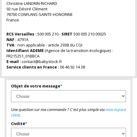
Christine LANDRIN-RICHARD
92 rue Désiré Clément
78700 CONFLANS-SAINTE-HONORINE
France
RCS Versailles :
500 005 210 -
SIRET
500 005 210 00025
NAF :
4791A
TVA :
non applicable - article 293B du CGI
Identifiant ADEME
(Agence de la transition écologique) :
FR215251_01BBCA
E-mail :
contact@babystock.fr
Service clients en France :
06 46 92 14 38
Objet de votre message
*
Une question sur ma commande ? C'est plus simple via
mon espace
client
.
Civilité
*