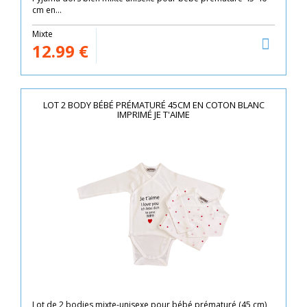
cm en...
Mixte
12.99
€
LOT 2 BODY BÉBÉ PRÉMATURÉ 45CM EN COTON BLANC
IMPRIMÉ JE T'AIME
Lot de 2 bodies mixte-unisexe pour bébé prématuré (45 cm)