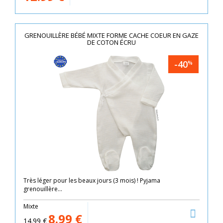
GRENOUILLÈRE BÉBÉ MIXTE FORME CACHE COEUR EN GAZE
DE COTON ÉCRU
-40
%
Très léger pour les beaux jours (3 mois) ! Pyjama
grenouillère...
Mixte
8.99
€
14.99
€