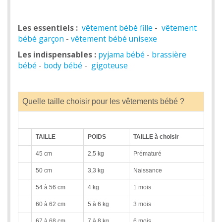
Les essentiels :
vêtement bébé fille
-
vêtement
bébé garçon
-
vêtement bébé unisexe
Les indispensables :
pyjama bébé
-
brassière
bébé
-
body bébé
-
gigoteuse
Quelle taille choisir pour les vêtements bébé ?
TAILLE
POIDS
TAILLE à choisir
45 cm
2,5 kg
Prématuré
50 cm
3,3 kg
Naissance
54 à 56 cm
4 kg
1 mois
60 à 62 cm
5 à 6 kg
3 mois
67 à 68 cm
7 à 8 kg
6 mois