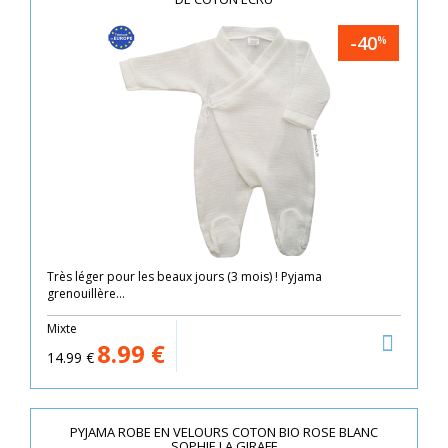
-40
%
Très léger pour les beaux jours (3 mois) ! Pyjama
grenouillère...
Mixte
8.99
€
14.99
€
PYJAMA ROBE EN VELOURS COTON BIO ROSE BLANC
SOPHIE LA GIRAFE