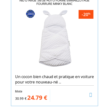
NID D'ANGE SIÈGE-AUTO FORME EMMAILLOTAGE
FOURRURE MINKY BLANC
-20
%
Un cocon bien chaud et pratique en voiture
pour votre nouveau-né ...
Mixte
24.79
€
30.99
€