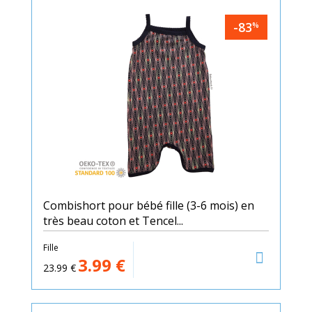
-83
%
Combishort pour bébé fille (3-6 mois) en
très beau coton et Tencel...
Fille
3.99
€
23.99
€