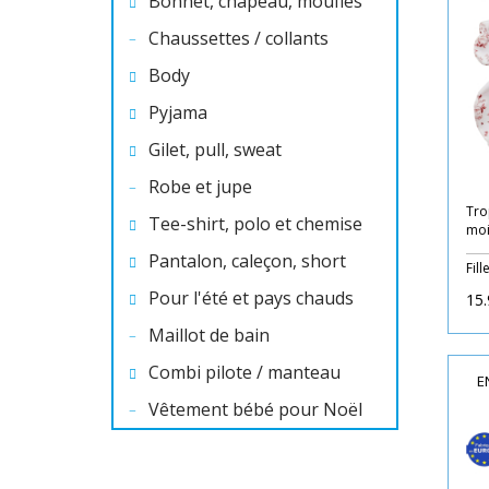
Bonnet, chapeau, moufles
Chaussettes / collants
Body
Pyjama
Gilet, pull, sweat
Robe et jupe
Tro
Tee-shirt, polo et chemise
moi
Pantalon, caleçon, short
Fill
Pour l'été et pays chauds
15.
Maillot de bain
Combi pilote / manteau
E
Vêtement bébé pour Noël