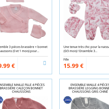
emble 3 pièces brassière + bonnet
Une tenue très chic pour la nais
haussons (0 et 1 mois) pour...
(0/3 mois) ! Ensemble 3...
e
Fille
9.99
€
15.99
€
NSEMBLE MAILLE FILLE 4 PIÈCES
ENSEMBLE MAILLE 4 PIÈCE
BRASSIÈRE CALEÇON BONNET
BRASSIÈRE LEGGING BONN
CHAUSSONS
CHAUSSONS GRIS CHINÉ