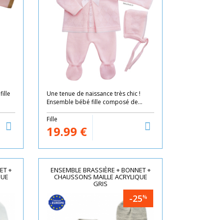
ille
Une tenue de naissance très chic !
Ensemble bébé fille composé de...
Fille
19.99
€
ET +
ENSEMBLE BRASSIÈRE + BONNET +
QUE
CHAUSSONS MAILLE ACRYLIQUE
GRIS
-25
%