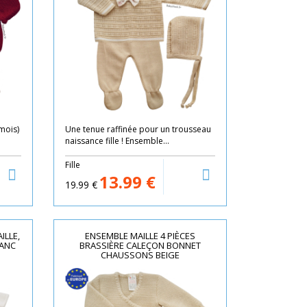
 mois)
Une tenue raffinée pour un trousseau
naissance fille ! Ensemble...
Fille
13.99
€
19.99
€
ILLE,
ENSEMBLE MAILLE 4 PIÈCES
LANC
BRASSIÈRE CALEÇON BONNET
CHAUSSONS BEIGE