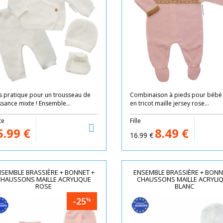
s pratique pour un trousseau de
Combinaison à pieds pour bébé f
ssance mixte ! Ensemble...
en tricot maille jersey rose...
te
Fille
5.99
€
8.49
€
16.99
€
SEMBLE BRASSIÈRE + BONNET +
ENSEMBLE BRASSIÈRE + BONN
CHAUSSONS MAILLE ACRYLIQUE
CHAUSSONS MAILLE ACRYLI
ROSE
BLANC
-25
%