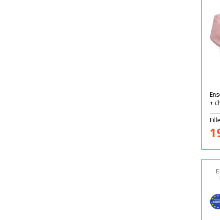
Ens
+ c
Fill
1
E