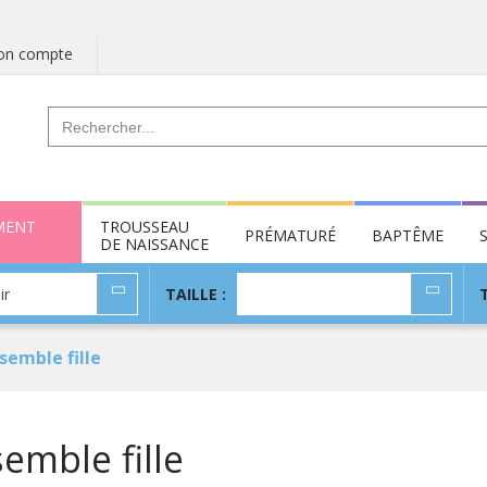
n compte
MENT
TROUSSEAU
PRÉMATURÉ
BAPTÊME
DE NAISSANCE
TAILLE
ir
TAILLE :
:
semble fille
emble fille