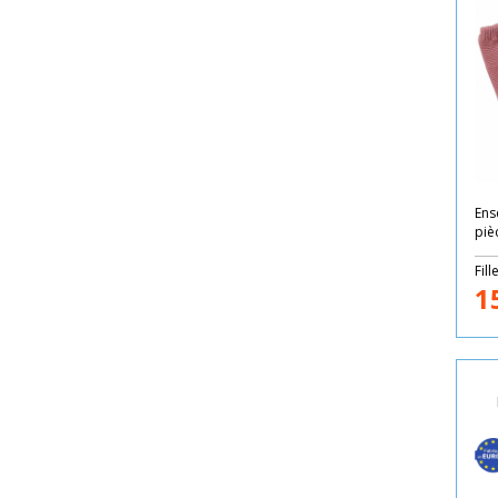
Ens
piè
Fill
1