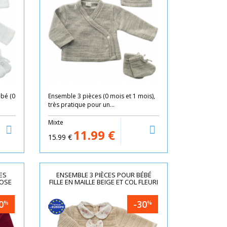
bé (0
Ensemble 3 pièces (0 mois et 1 mois),
très pratique pour un...
Mixte
11.99
€
15.99
€
ES
ENSEMBLE 3 PIÈCES POUR BÉBÉ
ROSE
FILLE EN MAILLE BEIGE ET COL FLEURI
0
-30
%
%