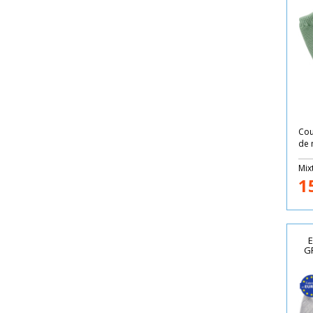
Cou
de 
Mix
1
E
G