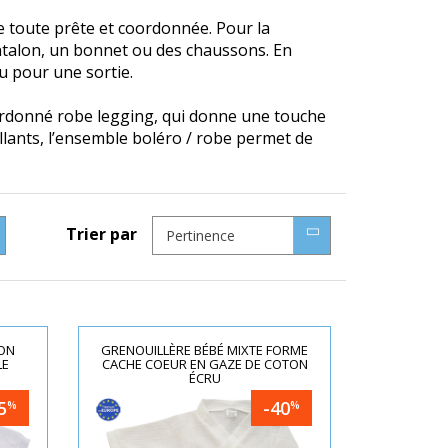
 toute prête et coordonnée. Pour la
antalon, un bonnet ou des chaussons. En
ou pour une sortie.
oordonné robe legging, qui donne une touche
ollants, l’ensemble boléro / robe permet de
Trier par
Pertinence
SON
GRENOUILLÈRE BÉBÉ MIXTE FORME
LE
CACHE COEUR EN GAZE DE COTON
ÉCRU
5
-40
%
%