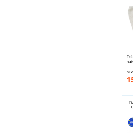
Trè
nai
Mix
1
EN