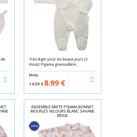
 de
Très léger pour les beaux jours (3
mois) ! Pyjama grenouillère...
Mixte
8.99
€
14.99
€
NET
ENSEMBLE MIXTE PYJAMA BONNET
VANE
MOUFLES VELOURS BLANC SAVANE
BEIGE