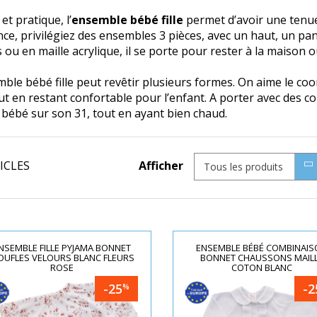
 et pratique, l’
ensemble bébé fille
permet d’avoir une tenue
ce, privilégiez des ensembles 3 pièces, avec un haut, un p
 ou en maille acrylique, il se porte pour rester à la maison 
mble bébé fille peut revêtir plusieurs formes. On aime le c
tout en restant confortable pour l’enfant. A porter avec des c
bébé sur son 31, tout en ayant bien chaud.
ICLES
Afficher
Tous les produits
NSEMBLE FILLE PYJAMA BONNET
ENSEMBLE BÉBÉ COMBINAI
UFLES VELOURS BLANC FLEURS
BONNET CHAUSSONS MAIL
ROSE
COTON BLANC
-25
-2
%