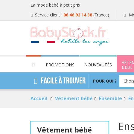
La mode bébé à petit prix
Service client :
06 46 92 14 38
(France)
Mo
VÊTE
PROMOTIONS
NOUVEAUTÉS
BÉBÉ
POUR
Facile à trouver
POUR QUI ?
Chois
QUI
?
Accueil
Vêtement bébé
Ensemble
En
Ens
Vêtement bébé