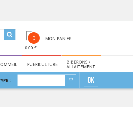
0
MON PANIER
0.00
€
BIBERONS /
SOMMEIL
PUÉRICULTURE
ALLAITEMENT
TYPE
OK
TYPE :
: