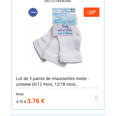
EN COTON BLANC
-20
%
Lot de 3 paires de chaussettes mixte -
unisexe (6/12 mois, 12/18 mois...
Mixte
3.76
€
4.70
€