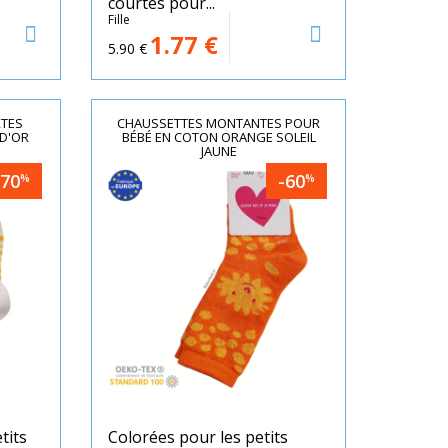
courtes pour...
Fille
1.77
€
5.90
€
RTES
CHAUSSETTES MONTANTES POUR
 D'OR
BÉBÉ EN COTON ORANGE SOLEIL
JAUNE
-70
-60
%
%
tits
Colorées pour les petits