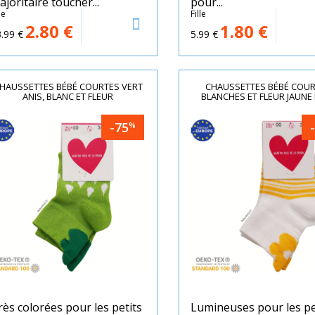
ajoritaire toucher...
pour...
le
Fille
2.80
€
1.80
€
.99
€
5.99
€
HAUSSETTES BÉBÉ COURTES VERT
CHAUSSETTES BÉBÉ COU
ANIS, BLANC ET FLEUR
BLANCHES ET FLEUR JAUNE
-75
%
rès colorées pour les petits
Lumineuses pour les pe