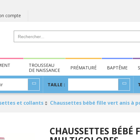
n compte
MENT
TROUSSEAU
PRÉMATURÉ
BAPTÊME
DE NAISSANCE
TAILLE
ir
TAILLE :
:
ettes et collants
Chaussettes bébé fille vert anis à p
CHAUSSETTES BÉBÉ F