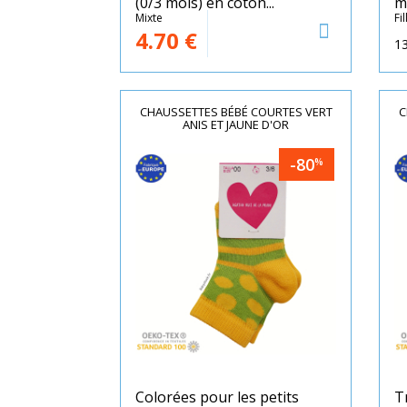
(0/3 mois) en coton...
m
Mixte
Fil
4.70
€
13
CHAUSSETTES BÉBÉ COURTES VERT
C
ANIS ET JAUNE D'OR
-80
%
Colorées pour les petits
T