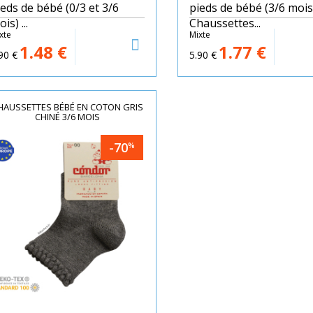
ieds de bébé (0/3 et 3/6
pieds de bébé (3/6 mois)
is) ...
Chaussettes...
xte
Mixte
1.48
€
1.77
€
90
€
5.90
€
HAUSSETTES BÉBÉ EN COTON GRIS
CHINÉ 3/6 MOIS
-70
%