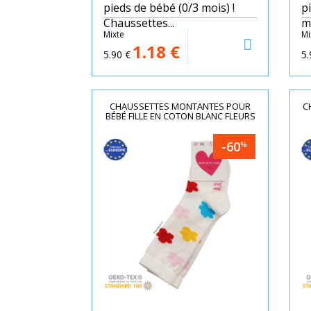
pieds de bébé (0/3 mois) !
p
Chaussettes...
mo
Mixte
Mi
1.18
€
5.90
€
5.
CHAUSSETTES MONTANTES POUR
C
BÉBÉ FILLE EN COTON BLANC FLEURS
-60
%