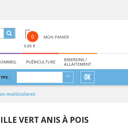
0
MON PANIER
0.00
€
BIBERONS /
SOMMEIL
PUÉRICULTURE
ALLAITEMENT
TYPE
OK
TYPE :
:
ois multicolores
ILLE VERT ANIS À POIS