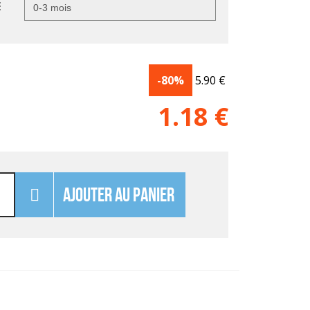
E
-80%
5.90
€
1.18
€
AJOUTER AU PANIER