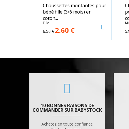
Chaussettes montantes pour
C
bébé fille (3/6 mois) en
p
coton...
co
Fille
Mi
2.60
€
6.50
€
5.
10 BONNES RAISONS DE
COMMANDER SUR BABYSTOCK
Achetez en toute confiance