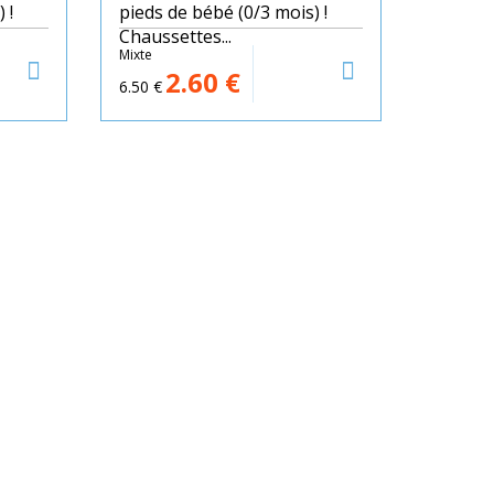
 !
pieds de bébé (0/3 mois) !
Chaussettes...
Mixte
2.60
€
6.50
€