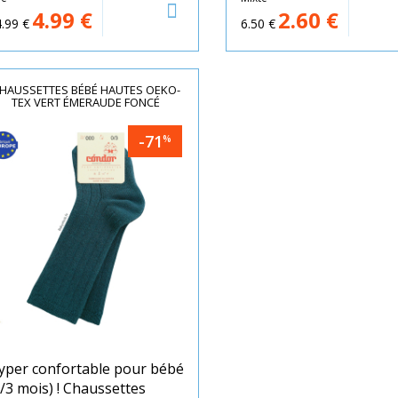
4.99
€
2.60
€
.99
€
6.50
€
HAUSSETTES BÉBÉ HAUTES OEKO-
TEX VERT ÉMERAUDE FONCÉ
-71
%
yper confortable pour bébé
0/3 mois) ! Chaussettes