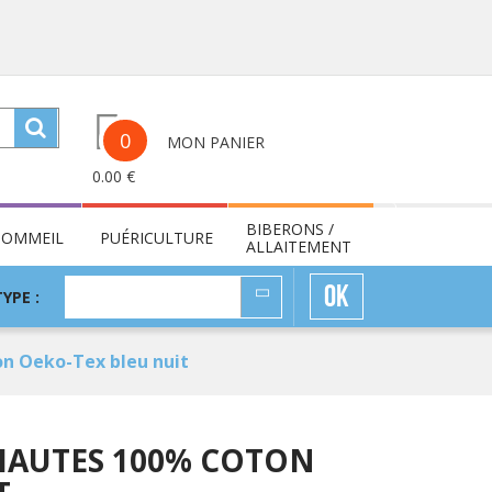
0
MON PANIER
0.00
€
BIBERONS /
SOMMEIL
PUÉRICULTURE
ALLAITEMENT
TYPE
OK
TYPE :
:
n Oeko-Tex bleu nuit
HAUTES 100% COTON