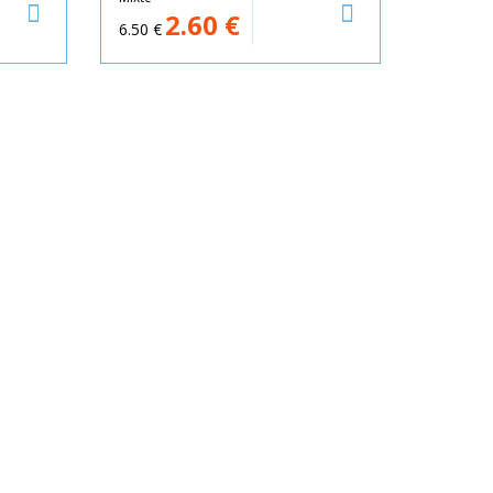
2.60
€
6.50
€