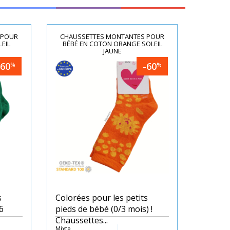
 POUR
CHAUSSETTES MONTANTES POUR
EIL
BÉBÉ EN COTON ORANGE SOLEIL
JAUNE
-60
-60
%
%
s
Colorées pour les petits
6
pieds de bébé (0/3 mois) !
Chaussettes...
Mixte