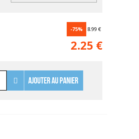
-75%
8.99
€
2.25
€
AJOUTER AU PANIER