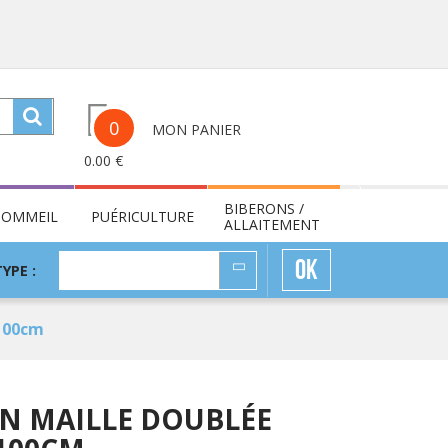
0
MON PANIER
0.00
€
BIBERONS /
SOMMEIL
PUÉRICULTURE
ALLAITEMENT
TYPE
OK
TYPE :
:
x100cm
N MAILLE DOUBLÉE