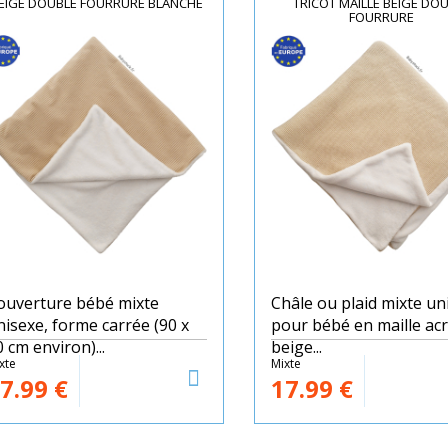
EIGE DOUBLÉ FOURRURE BLANCHE
TRICOT MAILLE BEIGE DO
FOURRURE
ouverture bébé mixte
Châle ou plaid mixte un
nisexe, forme carrée (90 x
pour bébé en maille acr
 cm environ)...
beige...
xte
Mixte
7.99
€
17.99
€