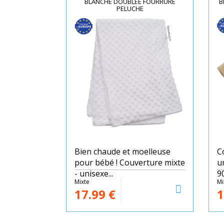
BLANCHE DOUBLÉE FOURRURE
B
PELUCHE
Bien chaude et moelleuse
C
pour bébé ! Couverture mixte
u
- unisexe...
90
Mixte
Mi
17.99
€
1