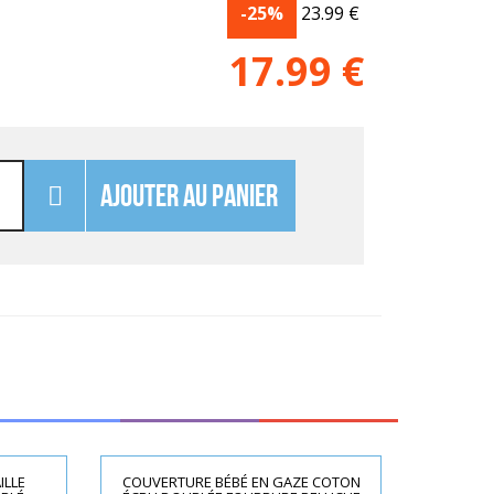
-25%
23.99
€
17.99
€
AJOUTER AU PANIER
ILLE
COUVERTURE BÉBÉ EN GAZE COTON