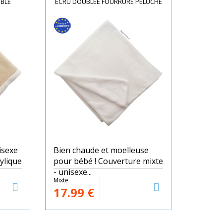
UBLÉ
ÉCRU DOUBLÉE FOURRURE PELUCHE
isexe
Bien chaude et moelleuse
ylique
pour bébé ! Couverture mixte
- unisexe...
Mixte
17.99
€