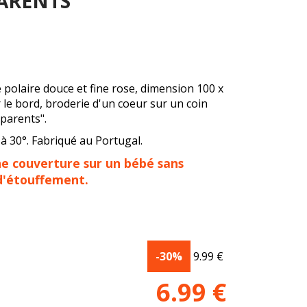
PARENTS
 polaire douce et fine rose, dimension 100 x
 le bord, broderie d'un coeur sur un coin
 parents".
à 30°. Fabriqué au Portugal.
ne couverture sur un bébé sans
 d'étouffement.
-30%
9.99
€
6.99
€