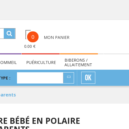
0
MON PANIER
0.00
€
BIBERONS /
SOMMEIL
PUÉRICULTURE
ALLAITEMENT
TYPE
OK
TYPE :
:
parents
E BÉBÉ EN POLAIRE