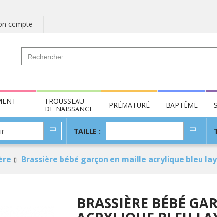
n compte
MENT
TROUSSEAU
PRÉMATURÉ
BAPTÊME
DE NAISSANCE
TAILLE
ir
TAILLE :
:
ère
Brassière bébé garçon en maille acrylique bleu la
BRASSIÈRE BÉBÉ GA