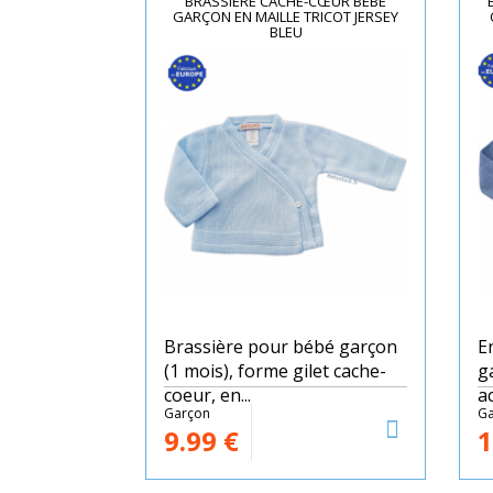
BRASSIÈRE CACHE-CŒUR BÉBÉ
GARÇON EN MAILLE TRICOT JERSEY
BLEU
Brassière pour bébé garçon
E
(1 mois), forme gilet cache-
g
coeur, en...
ac
Garçon
Ga
9.99
€
1