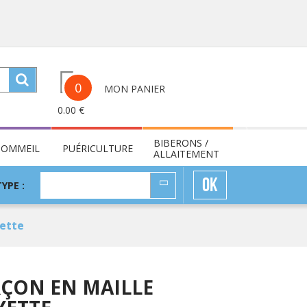
0
MON PANIER
0.00
€
BIBERONS /
SOMMEIL
PUÉRICULTURE
ALLAITEMENT
TYPE
OK
TYPE :
:
yette
RÇON EN MAILLE