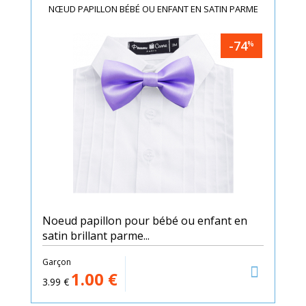
NŒUD PAPILLON BÉBÉ OU ENFANT EN SATIN PARME
-74
%
Noeud papillon pour bébé ou enfant en
satin brillant parme...
Garçon
1.00
€
3.99
€