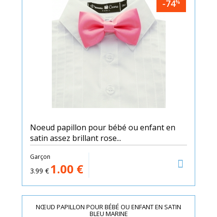
-74
%
Noeud papillon pour bébé ou enfant en
satin assez brillant rose...
Garçon
1.00
€
3.99
€
NŒUD PAPILLON POUR BÉBÉ OU ENFANT EN SATIN
BLEU MARINE