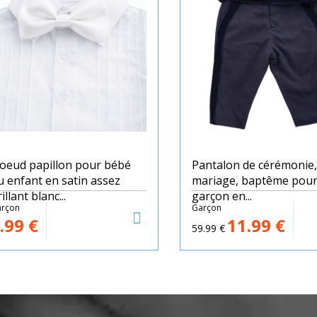
oeud papillon pour bébé
Pantalon de cérémonie,
u enfant en satin assez
mariage, baptême pou
illant blanc...
garçon en...
rçon
Garçon
.99
€
11.99
€
59.99
€