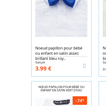
Noeud papillon pour bébé
N
ou enfant en satin assez
o
brillant bleu roy...
br
Garçon
Ga
3.99
€
3.
NŒUD PAPILLON POUR BÉBÉ OU
ENFANT EN SATIN VERT D'EAU
-74
%