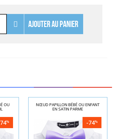
AJOUTER AU PANIER
BÉ OU
NŒUD PAPILLON BÉBÉ OU ENFANT
IL
EN SATIN PARME
-74
-74
%
%