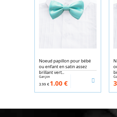
Noeud papillon pour bébé
N
ou enfant en satin assez
o
brillant vert...
br
Garçon
Ga
1.00
€
3
3.99
€