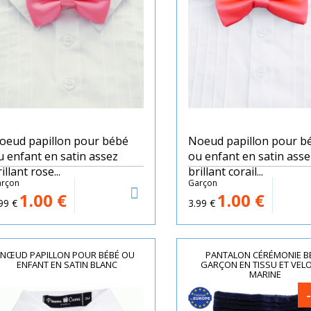
oeud papillon pour bébé
Noeud papillon pour b
u enfant en satin assez
ou enfant en satin asse
illant rose...
brillant corail...
rçon
Garçon
1.00
€
1.00
€
99
€
3.99
€
NŒUD PAPILLON POUR BÉBÉ OU
PANTALON CÉRÉMONIE B
ENFANT EN SATIN BLANC
GARÇON EN TISSU ET VEL
MARINE