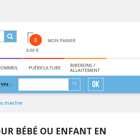
0
MON PANIER
0.00
€
BIBERONS /
SOMMEIL
PUÉRICULTURE
ALLAITEMENT
TYPE
OK
TYPE :
:
eu marine
UR BÉBÉ OU ENFANT EN