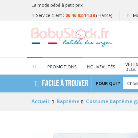
La mode bébé à petit prix
Service client :
06 46 92 14 38
(France)
Mo
VÊTE
PROMOTIONS
NOUVEAUTÉS
BÉBÉ
POUR
Facile à trouver
POUR QUI ?
Chois
QUI
?
Accueil
Baptême
Costume baptême g