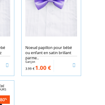
ébé
Noeud papillon pour bébé
z
ou enfant en satin brillant
parme...
Garçon
1.00
€
3.99
€
ÉBÉ
OURS
-80
%