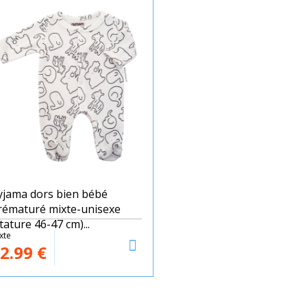
yjama dors bien bébé
rématuré mixte-unisexe
tature 46-47 cm)...
xte
2.99
€