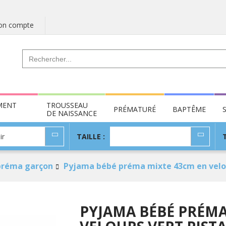
n compte
MENT
TROUSSEAU
PRÉMATURÉ
BAPTÊME
DE NAISSANCE
TAILLE
ir
TAILLE :
:
préma garçon
Pyjama bébé préma mixte 43cm en velou
PYJAMA BÉBÉ PRÉMA