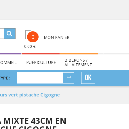
0
MON PANIER
0.00
€
BIBERONS /
SOMMEIL
PUÉRICULTURE
ALLAITEMENT
TYPE
OK
TYPE :
:
rs vert pistache Cigogne
 MIXTE 43CM EN