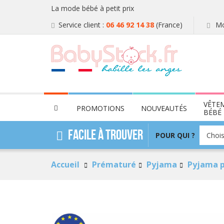
La mode bébé à petit prix
Service client :
06 46 92 14 38
(France)
Mo
VÊTE
PROMOTIONS
NOUVEAUTÉS
BÉBÉ
POUR
Facile à trouver
POUR QUI ?
Chois
QUI
?
Accueil
Prématuré
Pyjama
Pyjama 