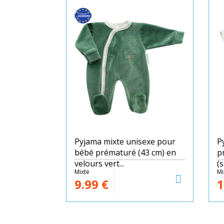
Pyjama mixte unisexe pour
P
bébé prématuré (43 cm) en
p
velours vert...
(s
Mixte
Mi
9.99
€
1