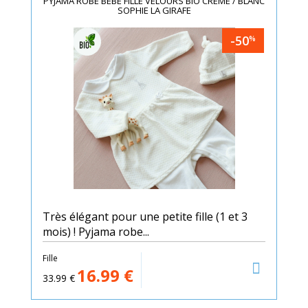
PYJAMA ROBE BÉBÉ FILLE VELOURS BIO CRÈME / BLANC
SOPHIE LA GIRAFE
-50
%
Très élégant pour une petite fille (1 et 3
mois) ! Pyjama robe...
Fille
16.99
€
33.99
€