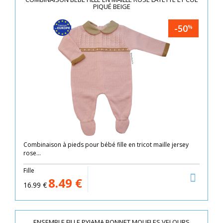
PIQUÉ BEIGE
-50
%
Combinaison à pieds pour bébé fille en tricot maille jersey
rose...
Fille
8.49
€
16.99
€
ENSEMBLE FILLE PYJAMA BONNET MOUFLES VELOURS