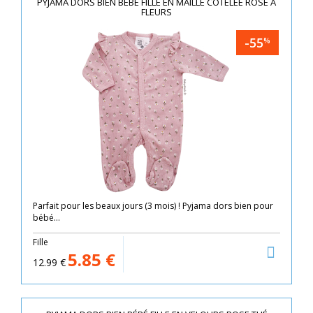
PYJAMA DORS BIEN BÉBÉ FILLE EN MAILLE CÔTELÉE ROSE À
FLEURS
-55
%
Parfait pour les beaux jours (3 mois) ! Pyjama dors bien pour
bébé...
Fille
5.85
€
12.99
€