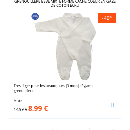
GRENOUILLÈRE BÉBÉ MIXTE FORME CACHE COEUR EN GAZE
DE COTON ÉCRU
-40
%
Très léger pour les beaux jours (3 mois) ! Pyjama
grenouillère...
Mixte
8.99
€
14.99
€