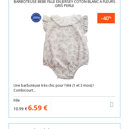
BARBOTEUSE BÉBÉ FILLE EN JERSEY COTON BLANC À FLEURS
GRIS PERLE
-40
%
Une barboteuse très chic pour l'été (1 et 3 mois) !
Combicourt...
Fille
6.59
€
10.99
€