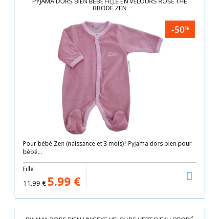
PYJAMA DORS BIEN BÉBÉ FILLE EN VELOURS ROSE THÉ
BRODÉ ZEN
-50
%
Pour bébé Zen (naissance et 3 mois) ! Pyjama dors bien pour
bébé...
Fille
5.99
€
11.99
€