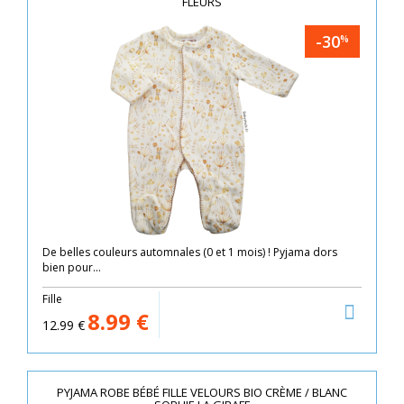
FLEURS
-30
%
De belles couleurs automnales (0 et 1 mois) ! Pyjama dors
bien pour...
Fille
8.99
€
12.99
€
PYJAMA ROBE BÉBÉ FILLE VELOURS BIO CRÈME / BLANC