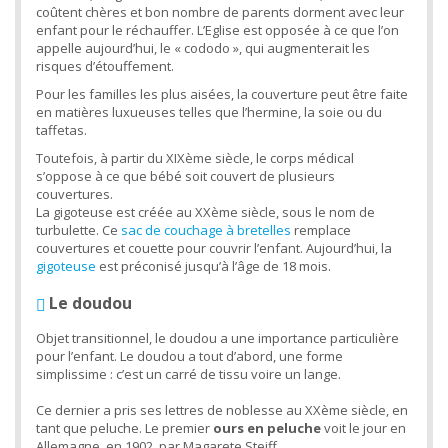
coûtent chères et bon nombre de parents dorment avec leur
enfant pour le réchauffer. L’Eglise est opposée à ce que l’on
appelle aujourd’hui, le « cododo », qui augmenterait les
risques d’étouffement.
Pour les familles les plus aisées, la couverture peut être faite
en matières luxueuses telles que l’hermine, la soie ou du
taffetas.
Toutefois, à partir du XIXème siècle, le corps médical
s’oppose à ce que bébé soit couvert de plusieurs
couvertures.
La gigoteuse est créée au XXème siècle, sous le nom de
turbulette. Ce
sac de couchage à bretelles
remplace
couvertures et couette pour couvrir l’enfant. Aujourd’hui, la
gigoteuse
est préconisé jusqu’à l’âge de 18 mois.
Le doudou
Objet transitionnel, le doudou a une importance particulière
pour l’enfant. Le doudou a tout d’abord, une forme
simplissime : c’est un carré de tissu voire un lange.
Ce dernier a pris ses lettres de noblesse au XXème siècle, en
tant que peluche. Le premier
ours en peluche
voit le jour en
Allemagne, en 1902, par Magarete Steiff.