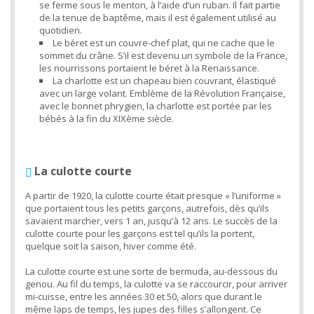
se ferme sous le menton, à l’aide d’un ruban. Il fait partie
de la tenue de baptême, mais il est également utilisé au
quotidien.
Le béret est un couvre-chef plat, qui ne cache que le
sommet du crâne. S’il est devenu un symbole de la France,
les nourrissons portaient le béret à la Renaissance.
La charlotte est un chapeau bien couvrant, élastiqué
avec un large volant. Emblème de la Révolution Française,
avec le bonnet phrygien, la charlotte est portée par les
bébés à la fin du XIXème siècle.
La culotte courte
A partir de 1920, la culotte courte était presque « l’uniforme »
que portaient tous les petits garçons, autrefois, dès qu’ils
savaient marcher, vers 1 an, jusqu’à 12 ans. Le succès de la
culotte courte pour les garçons est tel qu’ils la portent,
quelque soit la saison, hiver comme été.
La culotte courte est une sorte de bermuda, au-dessous du
genou. Au fil du temps, la culotte va se raccourcir, pour arriver
mi-cuisse, entre les années 30 et 50, alors que durant le
même laps de temps, les jupes des filles s’allongent. Ce