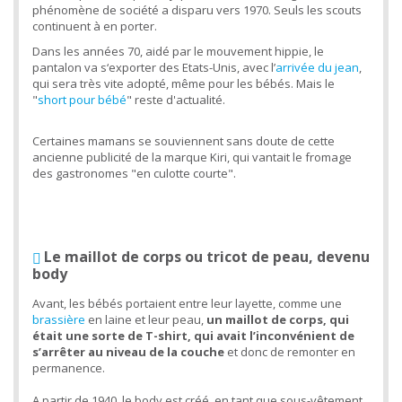
phénomène de société a disparu vers 1970. Seuls les scouts
continuent à en porter.
Dans les années 70, aidé par le mouvement hippie, le
pantalon va s‘exporter des Etats-Unis, avec l’
arrivée du jean
,
qui sera très vite adopté, même pour les bébés. Mais le
"
short pour bébé
" reste d'actualité.
Certaines mamans se souviennent sans doute de cette
ancienne publicité de la marque Kiri, qui vantait le fromage
des gastronomes "en culotte courte".
Le maillot de corps ou tricot de peau, devenu
body
Avant, les bébés portaient entre leur layette, comme une
brassière
en laine et leur peau,
un maillot de corps, qui
était une sorte de T-shirt, qui avait l’inconvénient de
s’arrêter au niveau de la couche
et donc de remonter en
permanence.
A partir de 1940, le body est créé, en tant que sous-vêtement