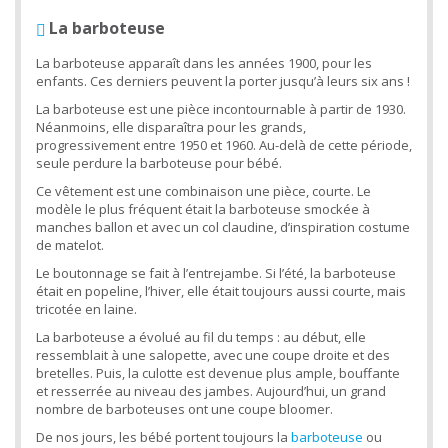
La barboteuse
La barboteuse apparaît dans les années 1900, pour les
enfants. Ces derniers peuvent la porter jusqu’à leurs six ans !
La barboteuse est une pièce incontournable à partir de 1930.
Néanmoins, elle disparaîtra pour les grands,
progressivement entre 1950 et 1960. Au-delà de cette période,
seule perdure la barboteuse pour bébé.
Ce vêtement est une combinaison une pièce, courte. Le
modèle le plus fréquent était la barboteuse smockée à
manches ballon et avec un col claudine, d’inspiration costume
de matelot.
Le boutonnage se fait à l’entrejambe. Si l’été, la barboteuse
était en popeline, l’hiver, elle était toujours aussi courte, mais
tricotée en laine.
La barboteuse a évolué au fil du temps : au début, elle
ressemblait à une salopette, avec une coupe droite et des
bretelles. Puis, la culotte est devenue plus ample, bouffante
et resserrée au niveau des jambes. Aujourd’hui, un grand
nombre de barboteuses ont une coupe bloomer.
De nos jours, les bébé portent toujours la
barboteuse
ou