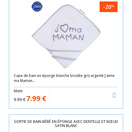
-20
%
Cape de bain en éponge blanche brodée gris argenté J'aime
ma Maman...
Mixte
7.99
€
9.99
€
SORTIE DE BAIN BÉBÉ EN ÉPONGE AVEC DENTELLE ET NŒUD
SATIN BLANC