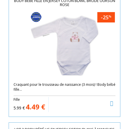
BODY BÉBÉ FILLE EN JERSEY COTON BLANC BRODÉ OURSON
ROSE
-25
%
Craquant pour le trousseau de naissance (3 mois) ! Body bébé
fille...
Fille
4.49
€
5.99
€