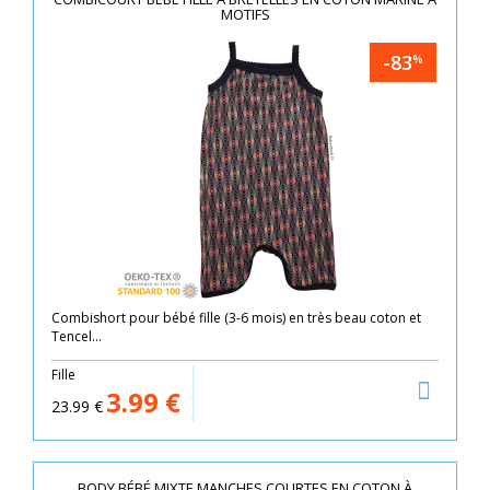
MOTIFS
-83
%
Combishort pour bébé fille (3-6 mois) en très beau coton et
Tencel...
Fille
3.99
€
23.99
€
BODY BÉBÉ MIXTE MANCHES COURTES EN COTON À