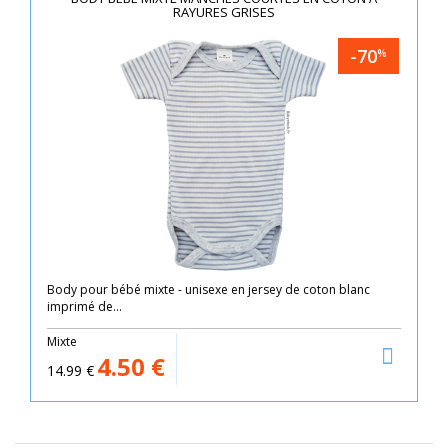
RAYURES GRISES
-70
%
Body pour bébé mixte - unisexe en jersey de coton blanc
imprimé de...
Mixte
4.50
€
14.99
€