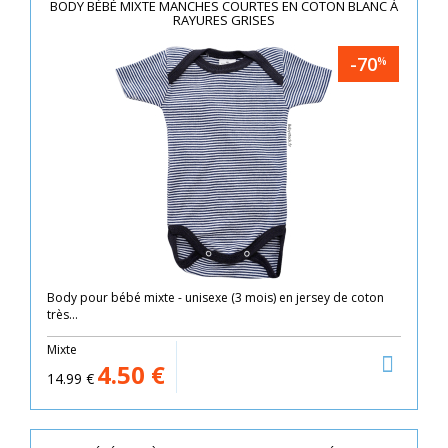
BODY BÉBÉ MIXTE MANCHES COURTES EN COTON BLANC À
RAYURES GRISES
-70
%
Body pour bébé mixte - unisexe (3 mois) en jersey de coton
très...
Mixte
4.50
€
14.99
€