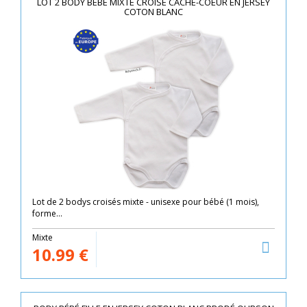
LOT 2 BODY BÉBÉ MIXTE CROISÉ CACHE-COEUR EN JERSEY
COTON BLANC
Lot de 2 bodys croisés mixte - unisexe pour bébé (1 mois),
forme...
Mixte
10.99
€