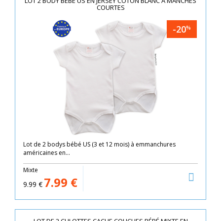
LOT 2 BODY BÉBÉ US EN JERSEY COTON BLANC À MANCHES
COURTES
-20
%
Lot de 2 bodys bébé US (3 et 12 mois) à emmanchures
américaines en...
Mixte
7.99
€
9.99
€