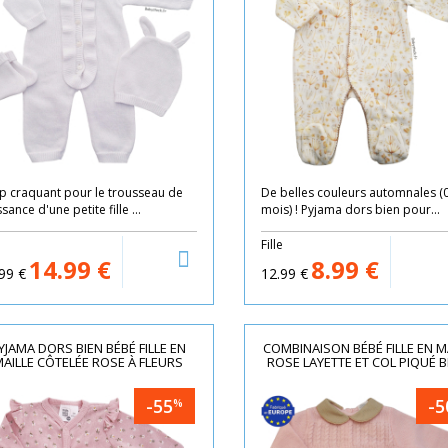
p craquant pour le trousseau de
De belles couleurs automnales (0
sance d'une petite fille ...
mois) ! Pyjama dors bien pour...
e
Fille
14.99
€
8.99
€
99
€
12.99
€
YJAMA DORS BIEN BÉBÉ FILLE EN
COMBINAISON BÉBÉ FILLE EN M
AILLE CÔTELÉE ROSE À FLEURS
ROSE LAYETTE ET COL PIQUÉ B
-55
-5
%