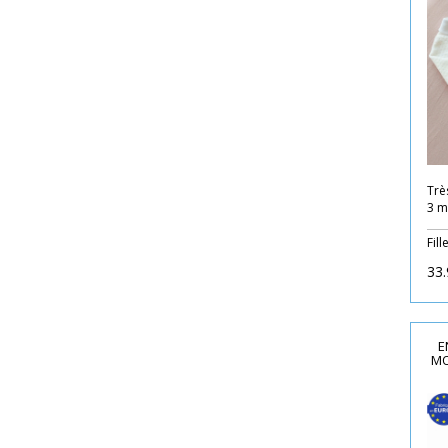
Très
3 m
Fill
33.
E
MO