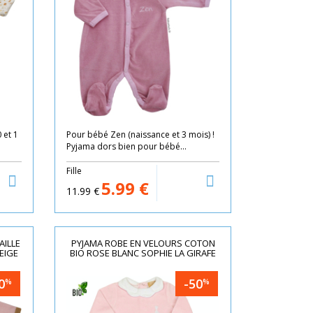
 et 1
Pour bébé Zen (naissance et 3 mois) !
Pyjama dors bien pour bébé...
Fille
5.99
€
11.99
€
AILLE
PYJAMA ROBE EN VELOURS COTON
EIGE
BIO ROSE BLANC SOPHIE LA GIRAFE
0
-50
%
%