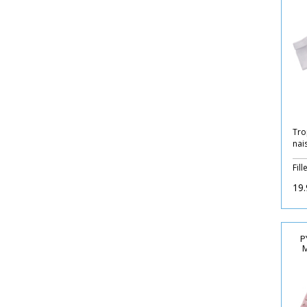
Tro
nais
Fill
19.
P
M