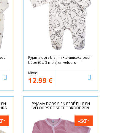
pour
Pyjama dors bien mixte-unisexe pour
bébé (0 à 3 mois) en velours...
Mixte
12.99
€
E EN
PYJAMA DORS BIEN BÉBÉ FILLE EN
EURS
VELOURS ROSE THÉ BRODÉ ZEN
0
-50
%
%