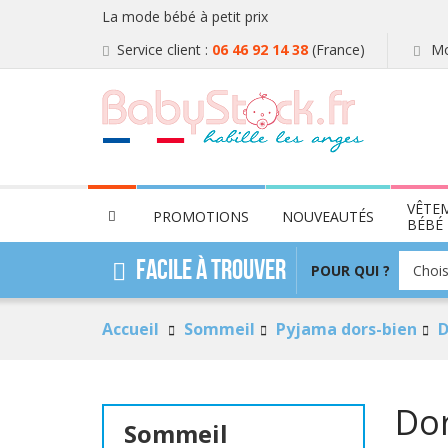
La mode bébé à petit prix
Service client :
06 46 92 14 38
(France)
Mo
VÊTE
PROMOTIONS
NOUVEAUTÉS
BÉBÉ
POUR
Facile à trouver
POUR QUI ?
Chois
QUI
?
Accueil
Sommeil
Pyjama dors-bien
D
Dor
Sommeil