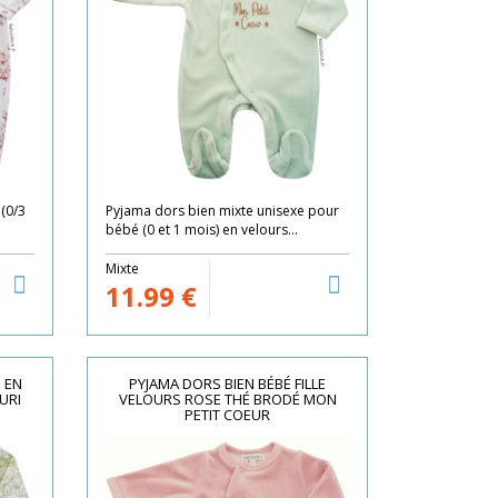
(0/3
Pyjama dors bien mixte unisexe pour
bébé (0 et 1 mois) en velours...
Mixte
11.99
€
E EN
PYJAMA DORS BIEN BÉBÉ FILLE
URI
VELOURS ROSE THÉ BRODÉ MON
PETIT COEUR