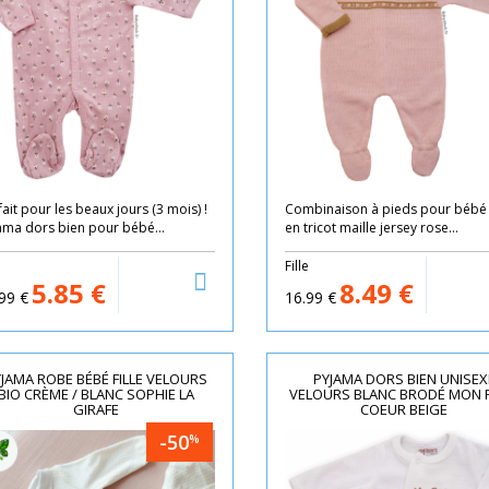
fait pour les beaux jours (3 mois) !
Combinaison à pieds pour bébé f
ama dors bien pour bébé...
en tricot maille jersey rose...
e
Fille
5.85
€
8.49
€
99
€
16.99
€
JAMA ROBE BÉBÉ FILLE VELOURS
PYJAMA DORS BIEN UNISEX
BIO CRÈME / BLANC SOPHIE LA
VELOURS BLANC BRODÉ MON P
GIRAFE
COEUR BEIGE
-50
%