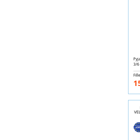
Pyj
3/6 
Fill
1
VE