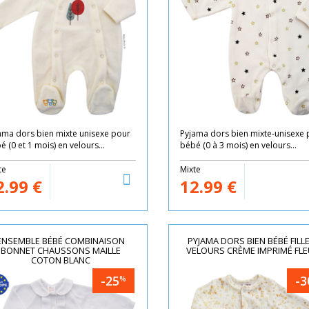
ama dors bien mixte unisexe pour
Pyjama dors bien mixte-unisexe 
é (0 et 1 mois) en velours...
bébé (0 à 3 mois) en velours...
te
Mixte
2.99
€
12.99
€
ENSEMBLE BÉBÉ COMBINAISON
PYJAMA DORS BIEN BÉBÉ FILL
BONNET CHAUSSONS MAILLE
VELOURS CRÈME IMPRIMÉ FL
COTON BLANC
-25
-3
%