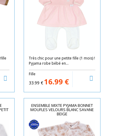
ille
Très chic pour une petite fille (1 mois) !
Pyjama robe bébé en...
Fille
16.99
€
33.99
€
E
ENSEMBLE MIXTE PYJAMA BONNET
ETIT
MOUFLES VELOURS BLANC SAVANE
BEIGE