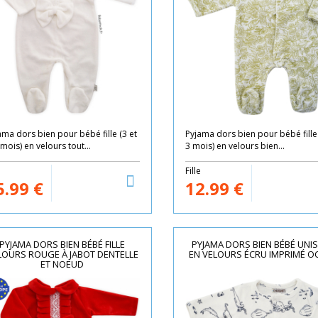
ama dors bien pour bébé fille (3 et
Pyjama dors bien pour bébé fille
mois) en velours tout...
3 mois) en velours bien...
e
Fille
5.99
€
12.99
€
PYJAMA DORS BIEN BÉBÉ FILLE
PYJAMA DORS BIEN BÉBÉ UNI
LOURS ROUGE À JABOT DENTELLE
EN VELOURS ÉCRU IMPRIMÉ O
ET NOEUD