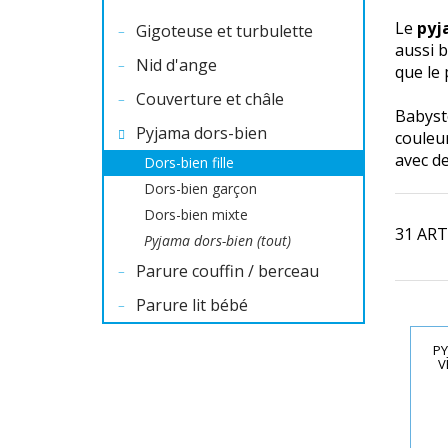
Le
pyj
Gigoteuse et turbulette
aussi b
Nid d'ange
que le
Couverture et châle
Babyst
Pyjama dors-bien
couleur
avec d
Dors-bien fille
Dors-bien garçon
Dors-bien mixte
31 ART
Pyjama dors-bien (tout)
Parure couffin / berceau
Parure lit bébé
PY
V