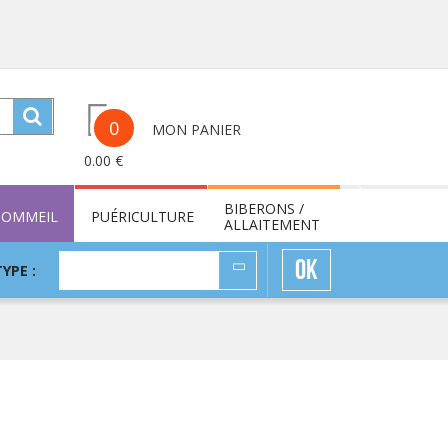
0
MON PANIER
0.00
€
BIBERONS /
SOMMEIL
PUÉRICULTURE
ALLAITEMENT
TYPE
OK
TYPE :
: