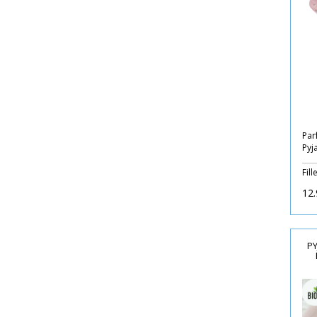
Par
Pyj
Fill
12.
PY