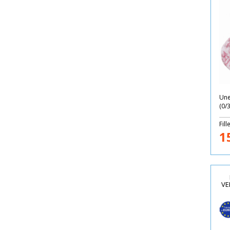
Une
(0/3
Fill
1
VE