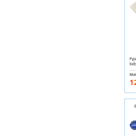
Pyj
béb
Mix
1