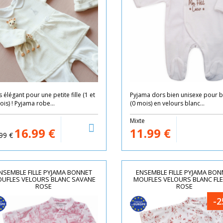
 élégant pour une petite fille (1 et
Pyjama dors bien unisexe pour 
ois) ! Pyjama robe...
(0 mois) en velours blanc...
e
Mixte
16.99
€
11.99
€
99
€
NSEMBLE FILLE PYJAMA BONNET
ENSEMBLE FILLE PYJAMA BON
UFLES VELOURS BLANC SAVANE
MOUFLES VELOURS BLANC FL
ROSE
ROSE
-2