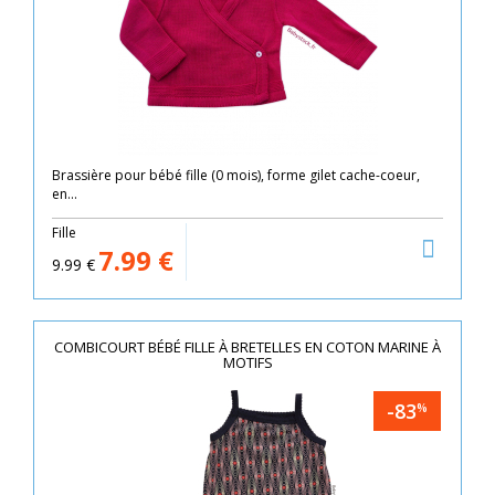
Brassière pour bébé fille (0 mois), forme gilet cache-coeur,
en...
Fille
7.99
€
9.99
€
COMBICOURT BÉBÉ FILLE À BRETELLES EN COTON MARINE À
MOTIFS
-83
%