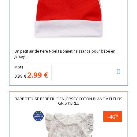
Un petit air de Père Noël ! Bonnet naissance pour bébé en
jersey...
Mixte
2.99
€
3.99
€
BARBOTEUSE BÉBÉ FILLE EN JERSEY COTON BLANC À FLEURS
GRIS PERLE
-40
%