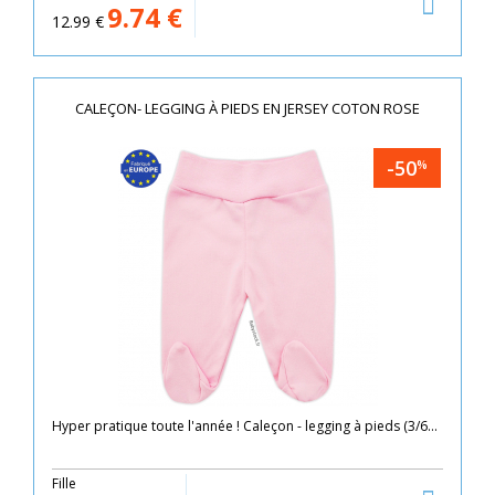
9.74
€
12.99
€
CALEÇON- LEGGING À PIEDS EN JERSEY COTON ROSE
-50
%
Hyper pratique toute l'année ! Caleçon - legging à pieds (3/6...
Fille