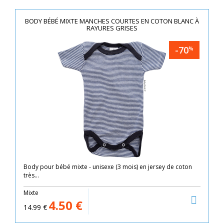
BODY BÉBÉ MIXTE MANCHES COURTES EN COTON BLANC À
RAYURES GRISES
-70
%
Body pour bébé mixte - unisexe (3 mois) en jersey de coton
très...
Mixte
4.50
€
14.99
€