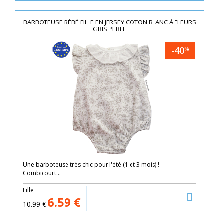
BARBOTEUSE BÉBÉ FILLE EN JERSEY COTON BLANC À FLEURS
GRIS PERLE
-40
%
Une barboteuse très chic pour l'été (1 et 3 mois) !
Combicourt...
Fille
6.59
€
10.99
€